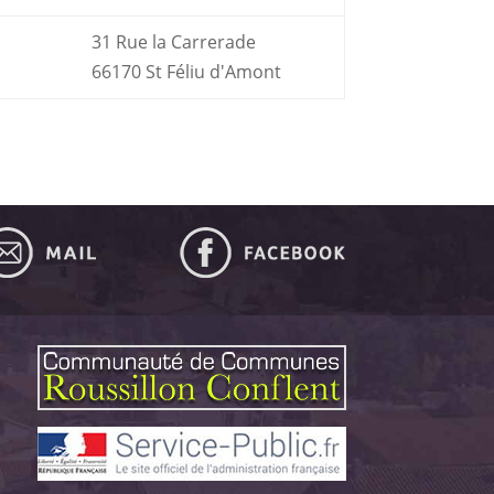
31 Rue la Carrerade
66170 St Féliu d'Amont